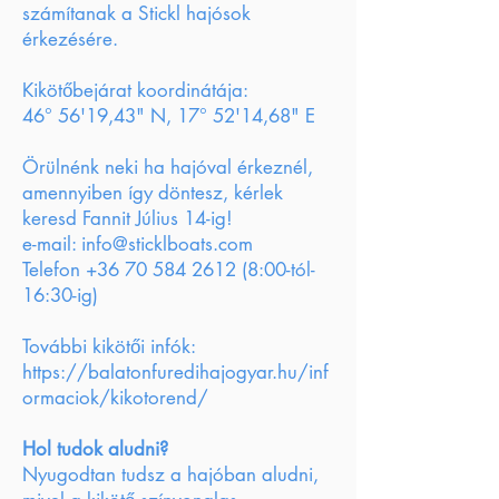
számítanak a Stickl hajósok
érkezésére.
Kikötőbejárat koordinátája:
46° 56'19,43" N, 17° 52'14,68" E
Örülnénk neki ha hajóval érkeznél,
amennyiben így döntesz, kérlek
keresd Fannit Július 14-ig!
e-mail: info@sticklboats.com
Telefon +36 70 584 2612 (8:00-tól-
16:30-ig)
​További kikötői infók:
https://balatonfuredihajogyar.hu/inf
ormaciok/kikotorend/
Hol tudok aludni?
Nyugodtan tudsz a hajóban aludni,