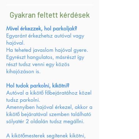
Gyakran feltett kérdések
Mivel érkezzek, hol parkoljak?
Egyaránt érkezhetsz autóval vagy
hajóval.
Ha teheted javaslom hajóval gyere.
Egyrészt hangulatos, másrészt így
részt tudsz venni egy közös
kihajózáson is.
Hol tudok parkolni, kikötni?
Autóval a kikötő főbejáratához közel
tudsz parkolni.
Amennyiben hajóval érkezel, akkor a
kikötő bejáratával szemben található
sólyatér 2 oldalán tudsz megállni.
A kikötőmesterek segítenek kikötni,