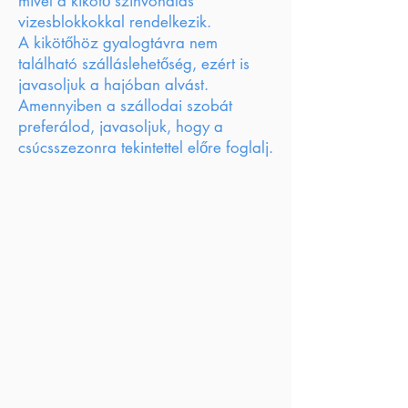
mivel a kikötő színvonalas
vizesblokkokkal rendelkezik.
A kikötőhöz gyalogtávra nem
található szálláslehetőség, ezért is
javasoljuk a hajóban alvást.
Amennyiben a szállodai szobát
preferálod, javasoljuk, hogy a
csúcsszezonra tekintettel előre foglalj.