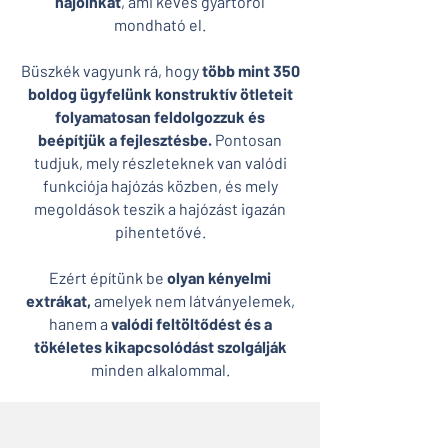
hajóinkat
, ami kevés gyártóról
mondható el.
Büszkék vagyunk rá, hogy
több mint 350
boldog ügyfelünk
konstruktív ötleteit
folyamatosan feldolgozzuk és
beépítjük a fejlesztésbe.
Pontosan
tudjuk, mely részleteknek van valódi
funkciója hajózás közben, és mely
megoldások teszik a hajózást igazán
pihentetővé.
Ezért építünk be
olyan kényelmi
extrákat,
amelyek nem látványelemek,
hanem a
valódi feltöltődést és a
tökéletes kikapcsolódást szolgálják
minden alkalommal.