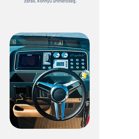
zárás, könnyű üríthetőség.