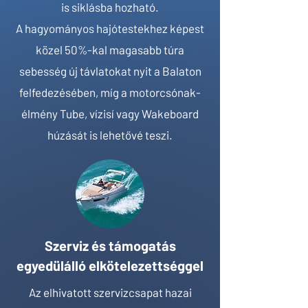
is siklásba hozható.
A hagyományos hajótestekhez képest
közel 50%-kal magasabb túra
sebesség új távlatokat nyit a Balaton
felfedezésében, míg a motorcsónak-
élmény Tube, vízisí vagy Wakeboard
húzását is lehetővé teszi.
Szerviz és támogatás
egyedülálló elkötelezettséggel
Az elhivatott szervizcsapat hazai