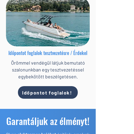
Időpontot foglalok tesztvezetésre / Érdekel
Örömmel vendégül látjuk bemutató
szalonunkban egy tesztvezetéssel
egybekötött beszélgetésen.
Időpontot foglalok!
Garantáljuk az élményt!