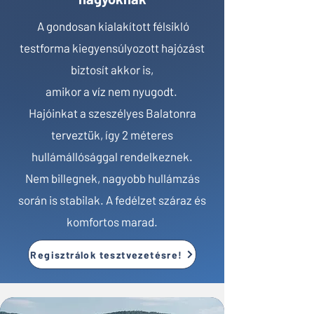
A gondosan kialakított félsikló
testforma kiegyensúlyozott hajózást
biztosít akkor is,
amikor a víz nem nyugodt.
Hajóinkat a szeszélyes Balatonra
terveztük, így 2 méteres
hullámállósággal rendelkeznek.
Nem billegnek, nagyobb hullámzás
során is stabilak. A fedélzet száraz és
komfortos marad.
Regisztrálok tesztvezetésre!