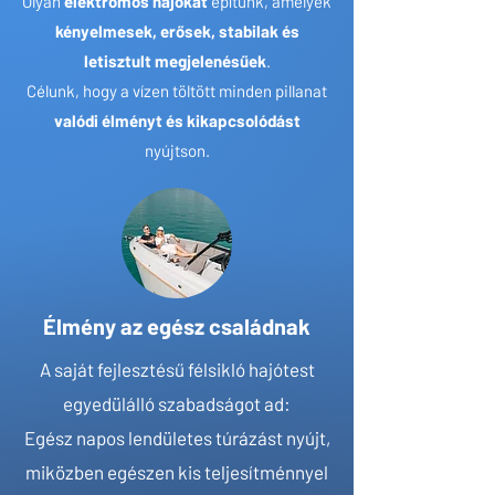
Olyan
elektromos hajókat
építünk, amelyek
kényelmesek, erősek, stabilak és
letisztult megjelenésűek
.
Célunk, hogy a vízen töltött minden pillanat
valódi élményt és kikapcsolódást
nyújtson.
Élmény az egész családnak
A saját fejlesztésű félsikló hajótest
egyedülálló szabadságot ad:
Egész napos lendületes túrázást nyújt,
miközben egészen kis teljesítménnyel