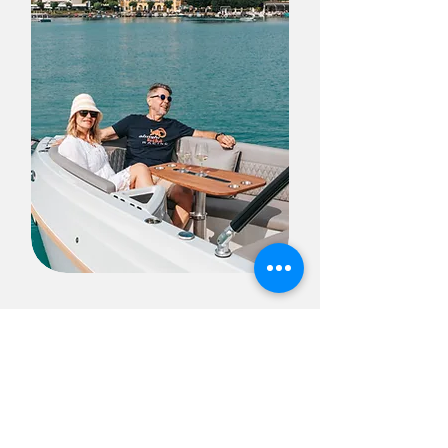
Silwy mágneses poharak
Egy Stickl hajón nincsenek
felboruló poharak és kiömlő
italok. A teakfa asztalba és a
fedélzetbe több helyen elrejtett
mágnes tartja stabilan a poharat