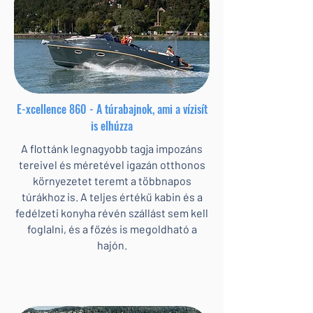
E-xcellence 860 - A túrabajnok, ami a vízisít
is elhúzza
A flottánk legnagyobb tagja impozáns
tereivel és méretével igazán otthonos
környezetet teremt a többnapos
túrákhoz is. A teljes értékű kabin és a
fedélzeti konyha révén szállást sem kell
foglalni, és a főzés is megoldható a
hajón.